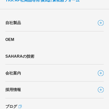
YKK AP社商品専用 換気計算依頼フォーム
自社製品
OEM
自社製品TOP
シリーズから選ぶ
SAHARAの技術
ファンシリーズ
会社案内
FLAT FAN
（フラットファン）
FLAT FAN-DIRECT
（フラットファン ダイレクト）
採用情報
会社案内TOP
カラリFan
カラリFan-R
ブログ
採用情報TOP
社長あいさつ