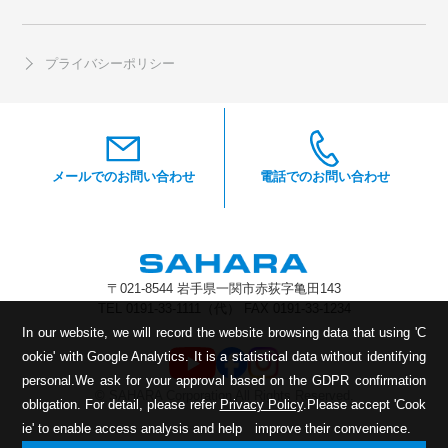
eco.キソカラリ
海外事業
社員インタビュー
プライバシーポリシー
ブレスシリーズ
沿革
開発職
CSR
マイティブレス
製造職
ルーバーブレス
営業職
メールでのお問い合わせ
電話でのお問い合わせ
湯快ルーバーブレス
内窓ブレス
ガラリシリーズ
〒021-8544 岩手県一関市赤荻字亀田143
TEL 0191-33-1111（代） FAX 0191-33-1234
カンキクールN
In our website, we will record the website browsing data that using 'C
In our website, we will record the website browsing data that using 'C
ミニクール
ookie' with Google Analytics. It is a statistical data without identifying
ookie' with Google Analytics. It is a statistical data without identifying
ツーキガラリ
personal.
personal.
We ask for your approval based on the GDPR confirmation
We ask for your approval based on the GDPR confirmation
© SAHARA Corporation All Rights Reserved.
obligation. For detail, please refer
obligation. For detail, please refer
Privacy Policy
Privacy Policy
.
.
Please accept 'Cook
Please accept 'Cook
可動ガラリAF
（オールフリー）
ie' to enable access analysis and help improve their convenience.
ie' to enable access analysis and help improve their convenience.