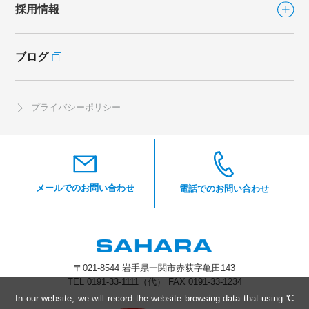
FLAT FAN-DIRECT
（フラットファン ダイレクト）
採用情報
会社案内TOP
カラリFan
カラリFan-R
ブログ
採用情報TOP
社長あいさつ
eco.キソカラリ
海外事業
社員インタビュー
プライバシーポリシー
ブレスシリーズ
沿革
開発職
CSR
マイティブレス
製造職
ルーバーブレス
営業職
湯快ルーバーブレス
メールでのお問い合わせ
電話でのお問い合わせ
内窓ブレス
ガラリシリーズ
〒021-8544 岩手県一関市赤荻字亀田143
カンキクールN
TEL 0191-33-1111（代） FAX 0191-33-1234
In our website, we will record the website browsing data that using 'C
ミニクール