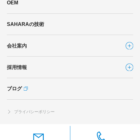
OEM
自社製品TOP
シリーズから選ぶ
SAHARAの技術
ファンシリーズ
会社案内
FLAT FAN
（フラットファン）
FLAT FAN-DIRECT
（フラットファン ダイレクト）
採用情報
会社案内TOP
カラリFan
カラリFan-R
ブログ
採用情報TOP
社長あいさつ
eco.キソカラリ
海外事業
社員インタビュー
プライバシーポリシー
ブレスシリーズ
沿革
開発職
CSR
マイティブレス
製造職
ルーバーブレス