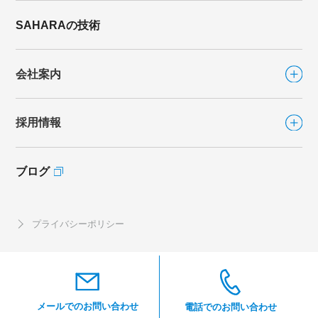
シリーズから選ぶ
SAHARAの技術
ファンシリーズ
会社案内
FLAT FAN
（フラットファン）
FLAT FAN-DIRECT
（フラットファン ダイレクト）
採用情報
会社案内TOP
カラリFan
カラリFan-R
ブログ
採用情報TOP
社長あいさつ
eco.キソカラリ
海外事業
社員インタビュー
プライバシーポリシー
ブレスシリーズ
沿革
開発職
CSR
マイティブレス
製造職
ルーバーブレス
営業職
湯快ルーバーブレス
メールでのお問い合わせ
電話でのお問い合わせ