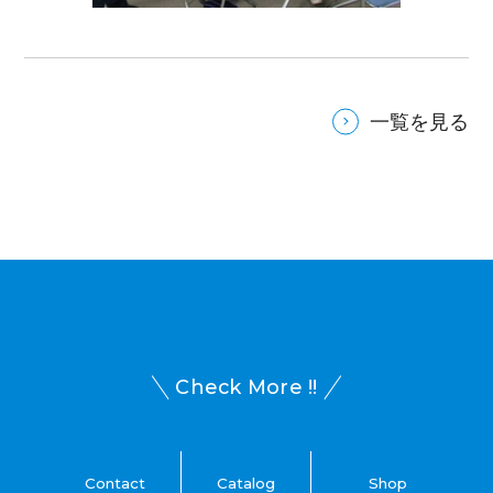
一覧を見る
Check More !!
Contact
Catalog
Shop