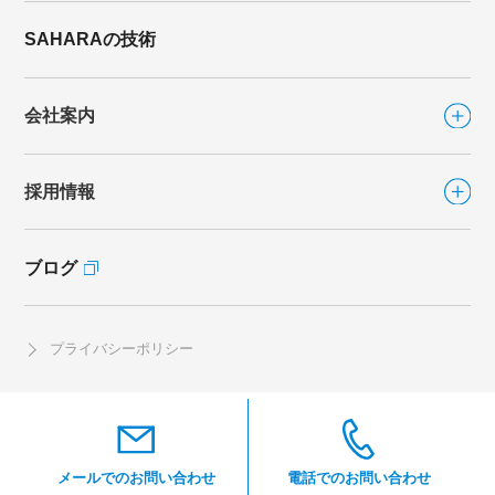
シリーズから選ぶ
SAHARAの技術
ファンシリーズ
会社案内
FLAT FAN
（フラットファン）
FLAT FAN-DIRECT
（フラットファン ダイレクト）
採用情報
会社案内TOP
カラリFan
カラリFan-R
ブログ
採用情報TOP
社長あいさつ
eco.キソカラリ
海外事業
社員インタビュー
プライバシーポリシー
ブレスシリーズ
沿革
開発職
CSR
マイティブレス
製造職
ルーバーブレス
営業職
湯快ルーバーブレス
メールでのお問い合わせ
電話でのお問い合わせ