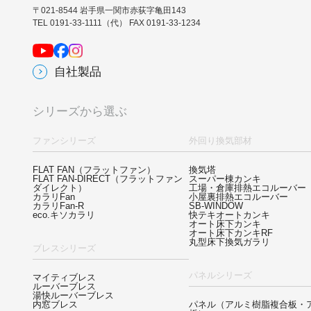
〒021-8544 岩手県一関市赤荻字亀田143
TEL 0191-33-1111（代） FAX 0191-33-1234
自社製品
シリーズから選ぶ
ファンシリーズ
外回り換気部材
FLAT FAN
（フラットファン）
換気塔
FLAT FAN-DIRECT
（フラットファン
スーパー棟カンキ
ダイレクト）
工場・倉庫排熱エコルーバー
カラリFan
小屋裏排熱エコルーバー
カラリFan-R
SB-WINDOW
eco.キソカラリ
快テキオートカンキ
オート床下カンキ
オート床下カンキRF
丸型床下換気ガラリ
ブレスシリーズ
パネルシリーズ
マイティブレス
ルーバーブレス
湯快ルーバーブレス
内窓ブレス
パネル
（アルミ樹脂複合板・