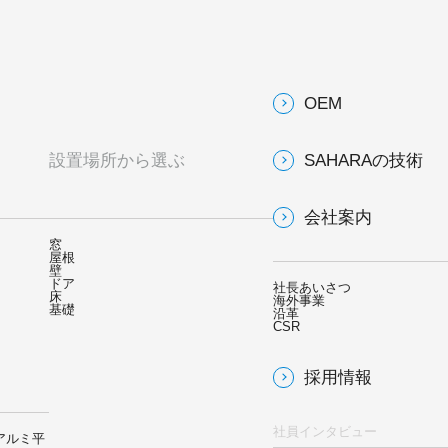
OEM
設置場所から選ぶ
SAHARAの技術
会社案内
窓
屋根
壁
ドア
社長あいさつ
床
海外事業
基礎
沿革
CSR
採用情報
社員インタビュー
アルミ平