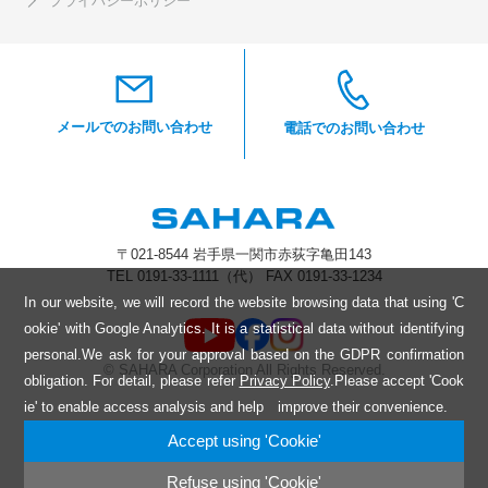
プライバシーポリシー
沿革
開発職
CSR
マイティブレス
製造職
ルーバーブレス
営業職
湯快ルーバーブレス
メールでのお問い合わせ
電話でのお問い合わせ
内窓ブレス
ガラリシリーズ
〒021-8544 岩手県一関市赤荻字亀田143
カンキクールN
TEL 0191-33-1111（代） FAX 0191-33-1234
In our website, we will record the website browsing data that using 'C
ミニクール
ookie' with Google Analytics. It is a statistical data without identifying
ツーキガラリ
personal.
We ask for your approval based on the GDPR confirmation
© SAHARA Corporation All Rights Reserved.
obligation. For detail, please refer
Privacy Policy
.
Please accept 'Cook
可動ガラリAF
（オールフリー）
ie' to enable access analysis and help improve their convenience.
オーダーガラリＮ
Accept using 'Cookie'
デイリーブレス
Refuse using 'Cookie'