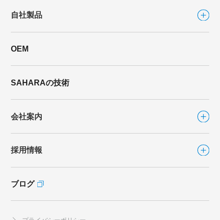
自社製品
OEM
自社製品TOP
シリーズから選ぶ
SAHARAの技術
ファンシリーズ
会社案内
FLAT FAN
（フラットファン）
FLAT FAN-DIRECT
（フラットファン ダイレクト）
採用情報
会社案内TOP
カラリFan
カラリFan-R
ブログ
採用情報TOP
社長あいさつ
eco.キソカラリ
海外事業
社員インタビュー
ブレスシリーズ