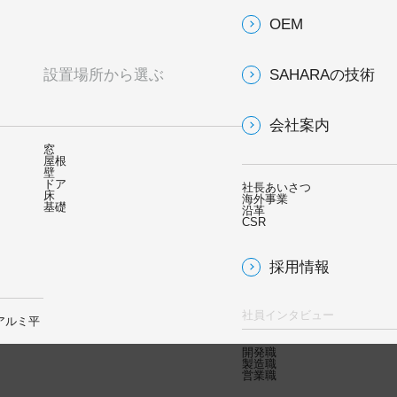
OEM
設置場所から選ぶ
SAHARAの技術
会社案内
窓
屋根
壁
ドア
社長あいさつ
床
海外事業
基礎
沿革
CSR
採用情報
社員インタビュー
アルミ平
開発職
製造職
営業職