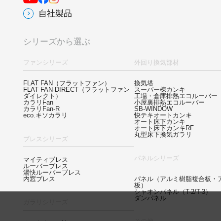
自社製品
シリーズから選ぶ
ファンシリーズ
外回り換気部材
FLAT FAN
（フラットファン）
換気塔
FLAT FAN-DIRECT
（フラットファン
スーパー棟カンキ
ダイレクト）
工場・倉庫排熱エコルーバー
カラリFan
小屋裏排熱エコルーバー
カラリFan-R
SB-WINDOW
eco.キソカラリ
快テキオートカンキ
オート床下カンキ
オート床下カンキRF
丸型床下換気ガラリ
ブレスシリーズ
パネルシリーズ
マイティブレス
ルーバーブレス
湯快ルーバーブレス
内窓ブレス
パネル
（アルミ樹脂複合板・
板）
シャオンパネル（T-2/T-3）
ダンパネル
ガラリシリーズ